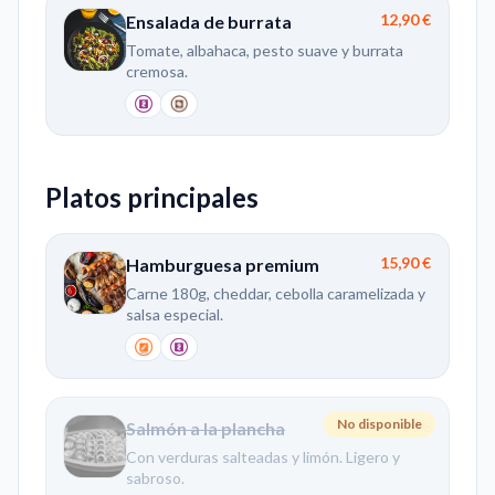
12,90 €
Ensalada de burrata
Tomate, albahaca, pesto suave y burrata
cremosa.
Platos principales
15,90 €
Hamburguesa premium
Carne 180g, cheddar, cebolla caramelizada y
salsa especial.
No disponible
17,50 €
Salmón a la plancha
Con verduras salteadas y limón. Ligero y
sabroso.